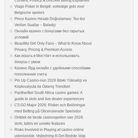
Content, Privacy & Discreet Billing Explained
Viage Poker in België: volledige gids voor
Belgische spelers
Pinco Kazino Hesab Doğrulaması: Tez-tez
Verilən Suallar – Bələdçi
Онлайн казино с бонусами без скрытых
условий
Beautiful Girl Only Fans – What to Know About
Privacy, Pricing & Premium Access
Как играть в Мостбет и использовать
бонусы с умом
Казино Ярд онлайн с удобными способами
пополнения счета
Pin Up Casino-nun 2026 İldəki Yüksəlişi və
Kriptovalyuta ilə Ödəniş Trendləri
PantherBet South Africa casino games: A
guide to slots and live dealer experiences
CS:GO Major 2026: Risker och Belöningar
med Betting på Olicensierade Spelsidor
Ontdek de beste casinospellen van 2026:
slots, tafels en unieke features
Risks Involved in Playing at casino online
udenlandsk: Vejledning til Det Bedste Valg