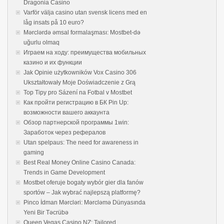
Dragonia Casino
Varför välja casino utan svensk licens med en
låg insats på 10 euro?
Mərclərdə əmsal formalaşması: Mostbet-də
uğurlu olmaq
Играем на ходу: преимущества мобильных
казино и их функции
Jak Opinie użytkowników Vox Casino 306
Ukształtowały Moje Doświadczenie z Grą
Top Tipy pro Sázení na Fotbal v Mostbet
Как пройти регистрацию в БК Pin Up:
возможности вашего аккаунта
Обзор партнерской программы 1win:
Заработок через рефералов
Utan spelpaus: The need for awareness in
gaming
Best Real Money Online Casino Canada:
Trends in Game Development
Mostbet oferuje bogaty wybór gier dla fanów
sportów – Jak wybrać najlepszą platformę?
Pinco İdman Mərcləri: Mərcləmə Dünyasında
Yeni Bir Təcrübə
Queen Vegas Casino NZ: Tailored