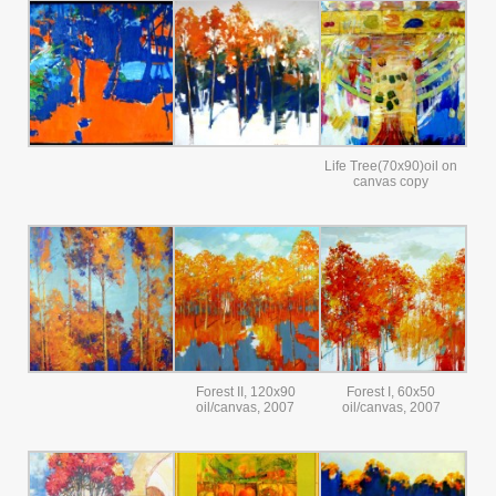
Life Tree(70x90)oil on
canvas copy
Forest II, 120x90
Forest I, 60x50
oil/canvas, 2007
oil/canvas, 2007