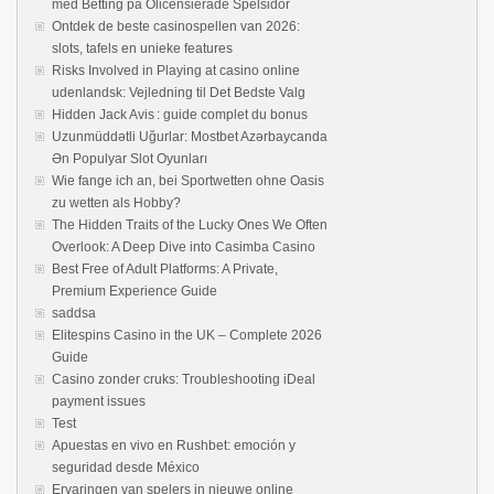
med Betting på Olicensierade Spelsidor
Ontdek de beste casinospellen van 2026:
slots, tafels en unieke features
Risks Involved in Playing at casino online
udenlandsk: Vejledning til Det Bedste Valg
Hidden Jack Avis : guide complet du bonus
Uzunmüddətli Uğurlar: Mostbet Azərbaycanda
Ən Populyar Slot Oyunları
Wie fange ich an, bei Sportwetten ohne Oasis
zu wetten als Hobby?
The Hidden Traits of the Lucky Ones We Often
Overlook: A Deep Dive into Casimba Casino
Best Free of Adult Platforms: A Private,
Premium Experience Guide
saddsa
Elitespins Casino in the UK – Complete 2026
Guide
Casino zonder cruks: Troubleshooting iDeal
payment issues
Test
Apuestas en vivo en Rushbet: emoción y
seguridad desde México
Ervaringen van spelers in nieuwe online