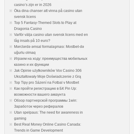
casino’s zijn er in 2026
Öka dina chanser att vinna på casino utan
svensk licens
Top 5 Fantasy-Themed Slots to Play at
Dragonia Casino
Varför välja casino utan svensk licens med en
låg insats på 10 euro?
Mərclərdə əmsal formalaşması: Mostbet-də
uğurlu olmaq
Играем на ходу: преимущества мобильных
казино и их функции
Jak Opinie użytkowników Vox Casino 306
Ukształtowały Moje Doświadczenie z Grą
Top Tipy pro Sázení na Fotbal v Mostbet
Как пройти регистрацию в БК Pin Up:
возможности вашего аккаунта
Обзор партнерской программы 1win:
Заработок через рефералов
Utan spelpaus: The need for awareness in
gaming
Best Real Money Online Casino Canada:
Trends in Game Development