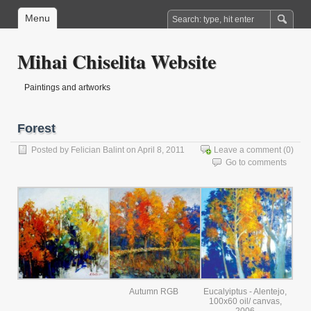
Menu
Mihai Chiselita Website
Paintings and artworks
Forest
Posted by
Felician Balint
on April 8, 2011
Leave a comment
(0)
Go to comments
Autumn RGB
Eucalyiptus - Alentejo,
100x60 oil/ canvas,