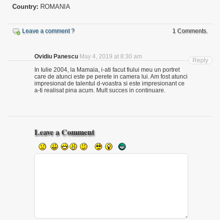
Country:
ROMANIA
Leave a comment ?
1 Comments.
Ovidiu Panescu
May 4, 2019 at 8:30 am
Reply
In Iulie 2004, la Mamaia, i-ati facut fiului meu un portret
care de atunci este pe perete in camera lui. Am fost atunci
impresionat de talentul d-voastra si este impresionant ce
a-ti realisat pina acum. Mult succes in continuare.
Leave a Comment