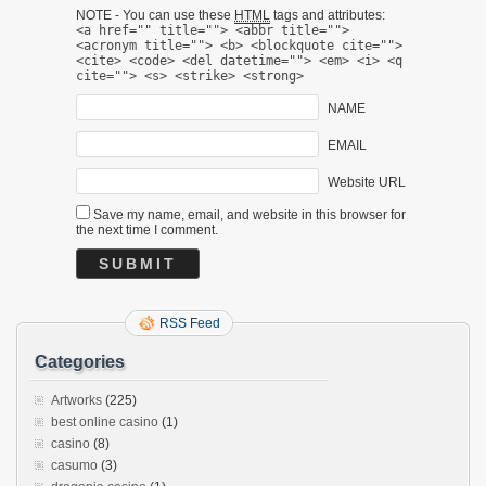
NOTE - You can use these
HTML
tags and attributes:
<a href="" title=""> <abbr title="">
<acronym title=""> <b> <blockquote cite="">
<cite> <code> <del datetime=""> <em> <i> <q
cite=""> <s> <strike> <strong>
NAME
EMAIL
Website URL
Save my name, email, and website in this browser for
the next time I comment.
RSS Feed
Categories
Artworks
(225)
best online casino
(1)
casino
(8)
casumo
(3)