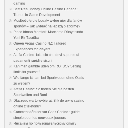
gaming
Best Real Money Online Casino Canada:
Trends in Game Development
Mostbet oferuje bogaty wybór gier dla fanów
sportów – Jak wybrać najlepszą platformę?
Pinco İdman Mərcləri: Mərcləmə Dünyasında
Yeni Bir Təcrübə
Queen Vegas Casino NZ: Tailored
Experiences for Players
Atefia Casino: tutto ciò che devi sapere sui
pagamenti rapidi e sicuri
Kan man gamble uden om ROFUS? Setting
limits for yourself
Wie fange ich an, bei Sportwetten ohne Oasis
zu wetten?
Atefia Casino: So finden Sie die besten
Sportwetten und Boni
Dlaczego warto wybierać Blik do gry w casino
online z telefonu?
Comment débuter sur Godz Casino : guide
simple pour les nouveaux joueurs
Инсайты по пользовательскому опыту