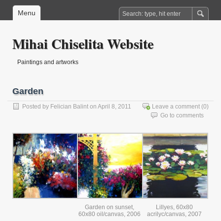
Menu
Mihai Chiselita Website
Paintings and artworks
Garden
Posted by
Felician Balint
on April 8, 2011
Leave a comment
(0)
Go to comments
Garden on sunset,
Lillyes, 60x80
60x80 oil/canvas, 2006
acrilyc/canvas, 2007