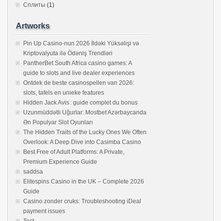
Сплиты
(1)
Artworks
Pin Up Casino-nun 2026 İldəki Yüksəlişi və
Kriptovalyuta ilə Ödəniş Trendləri
PantherBet South Africa casino games: A
guide to slots and live dealer experiences
Ontdek de beste casinospellen van 2026:
slots, tafels en unieke features
Hidden Jack Avis : guide complet du bonus
Uzunmüddətli Uğurlar: Mostbet Azərbaycanda
Ən Populyar Slot Oyunları
The Hidden Traits of the Lucky Ones We Often
Overlook: A Deep Dive into Casimba Casino
Best Free of Adult Platforms: A Private,
Premium Experience Guide
saddsa
Elitespins Casino in the UK – Complete 2026
Guide
Casino zonder cruks: Troubleshooting iDeal
payment issues