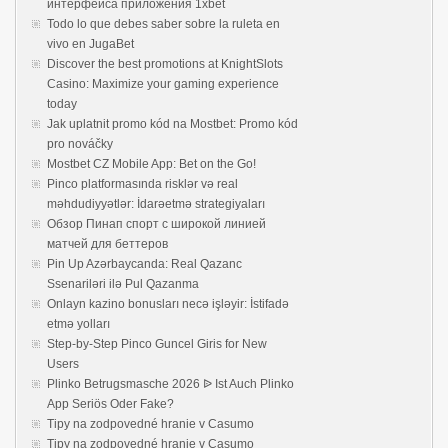
интерфейса приложения 1xbet
Todo lo que debes saber sobre la ruleta en
vivo en JugaBet
Discover the best promotions at KnightSlots
Casino: Maximize your gaming experience
today
Jak uplatnit promo kód na Mostbet: Promo kód
pro nováčky
Mostbet CZ Mobile App: Bet on the Go!
Pinco platformasında risklər və real
məhdudiyyətlər: İdarəetmə strategiyaları
Обзор Пинап спорт с широкой линией
матчей для беттеров
Pin Up Azərbaycanda: Real Qazanc
Ssenariləri ilə Pul Qazanma
Onlayn kazino bonusları necə işləyir: İstifadə
etmə yolları
Step-by-Step Pinco Guncel Giris for New
Users
Plinko Betrugsmasche 2026 ᐉ Ist Auch Plinko
App Seriös Oder Fake?
Tipy na zodpovedné hranie v Casumo
Tipy na zodpovedné hranie v Casumo