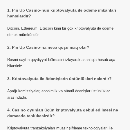
1. Pin Up Casino-nun kriptovalyuta ilə ödəmə imkanları
hansılardır?
Bitcoin, Ethereum, Litecoin kimi bir çox kriptovalyuta ilə ödəmə
etmək mümkündür.
2. Pin Up Casino-na necə qoşulmaq olar?
Resmi saytın qeydiyyat bölməsini izləyərək asanlıqla hesab aça
bilərsiniz.
3. Kriptovalyuta ilə ödənişlərin üstünlükləri nələrdir?
Aşağı komissiyalar, anonimlik və sürətli ödənişlər üstünlüklər
arasındadır.
4. Casino oyunları üçün kriptovalyuta qəbul edilməsi nə
dərəcədə təhlükəsizdir?
Kriptovalyuta tranzaksiyaları müasir şifrləmə texnologiyaları ilə