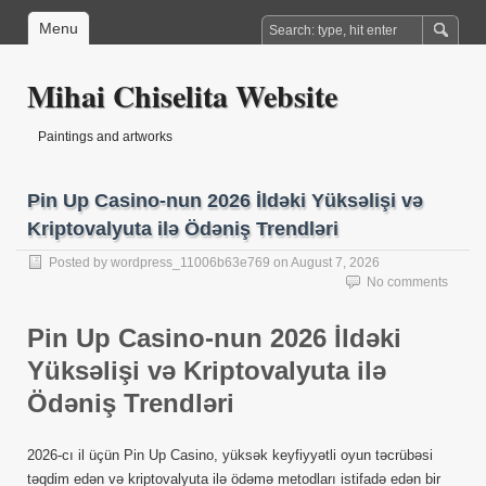
Menu
Mihai Chiselita Website
Paintings and artworks
Pin Up Casino-nun 2026 İldəki Yüksəlişi və
Kriptovalyuta ilə Ödəniş Trendləri
Posted by
wordpress_11006b63e769
on
August 7, 2026
No comments
Pin Up Casino-nun 2026 İldəki
Yüksəlişi və Kriptovalyuta ilə
Ödəniş Trendləri
2026-cı il üçün Pin Up Casino, yüksək keyfiyyətli oyun təcrübəsi
təqdim edən və kriptovalyuta ilə ödəmə metodları istifadə edən bir