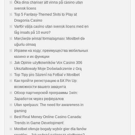
Öka dina chanser att vinna på casino utan
svensk licens
Top 5 Fantasy-Themed Slots to Play at
Dragonia Casino
Varför välja casino utan svensk licens med en
låg insats på 10 euro?
Mərclərdə əmsal formalaşması: Mostbet-də
uğurlu olmaq
Играем на ходу: преимущества мобильных
казино и их функции
Jak Opinie użytkowników Vox Casino 306
Ukształtowały Moje Doświadczenie z Grą
Top Tipy pro Sázení na Fotbal v Mostbet
Как пройти регистрацию в БК Pin Up:
возможности вашего аккаунта
Обзор партнерской программы 1win:
Заработок через рефералов
Utan spelpaus: The need for awareness in
gaming
Best Real Money Online Casino Canada:
Trends in Game Development
Mostbet oferuje bogaty wybór gier dla fanów