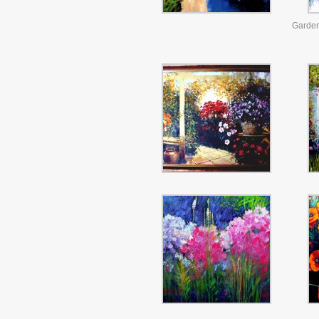
Garden