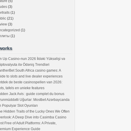
ature
(5)
udes
(3)
rtraits
(1)
blic
(21)
view
(3)
ncategorized
(1)
плиты
(1)
works
n Up Casino-nun 2026 İldəki Yüksəlişi və
iptovalyuta ilə Ödəniş Trendləri
ntherBet South Africa casino games: A
ide to slots and live dealer experiences
tdek de beste casinospellen van 2026:
ots, tafels en unieke features
dden Jack Avis : guide complet du bonus
unmüddətli Uğurlar: Mostbet Azərbaycanda
 Populyar Slot Oyunları
e Hidden Traits of the Lucky Ones We Often
erlook: A Deep Dive into Casimba Casino
st Free of Adult Platforms: A Private,
remium Experience Guide