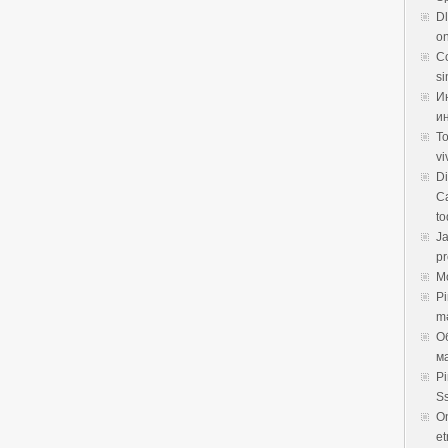
Dl
on
Co
si
И
и
To
vi
Di
Ca
to
Ja
pr
Mo
Pi
mə
О
м
P
Ss
On
et