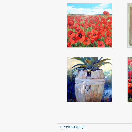
« Previous page