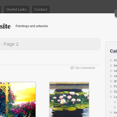
Useful Links
Contact
site
Paintings and artworks
- Page 2
Cat
Ar
be
No comments
ca
c
dr
Fo
G
L
lu