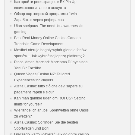
Как пройти регистрацию в БК Pin Up:
возможности вашего аккаунта
Обзор партнерской программы 1win:
Заработок через рефералов
Utan spelpaus: The need for awareness in
gaming
Best Real Money Online Casino Canada:
Trends in Game Development
Mostbet oferuje bogaty wybór gier dla fanów
sportów – Jak wybrać najlepszą platformę?
Pinco İdman Mərcləri: Mərcləmə Dünyasında
Yeni Bir Təcrübə
Queen Vegas Casino NZ: Tailored
Experiences for Players
Atefia Casino: tutto ciò che devi sapere sui
pagamenti rapidi e sicuri
Kan man gamble uden om ROFUS? Setting
limits for yourself
Wie fange ich an, bei Sportwetten ohne Oasis
zu wetten?
Atefia Casino: So finden Sie die besten
Sportwetten und Boni
Dlaczego warto wybierać Blik do gry w casino