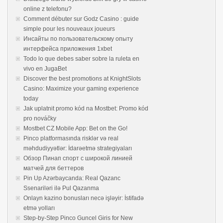
online z telefonu?
Comment débuter sur Godz Casino : guide
simple pour les nouveaux joueurs
Инсайты по пользовательскому опыту
интерфейса приложения 1xbet
Todo lo que debes saber sobre la ruleta en
vivo en JugaBet
Discover the best promotions at KnightSlots
Casino: Maximize your gaming experience
today
Jak uplatnit promo kód na Mostbet: Promo kód
pro nováčky
Mostbet CZ Mobile App: Bet on the Go!
Pinco platformasında risklər və real
məhdudiyyətlər: İdarəetmə strategiyaları
Обзор Пинап спорт с широкой линией
матчей для беттеров
Pin Up Azərbaycanda: Real Qazanc
Ssenariləri ilə Pul Qazanma
Onlayn kazino bonusları necə işləyir: İstifadə
etmə yolları
Step-by-Step Pinco Guncel Giris for New