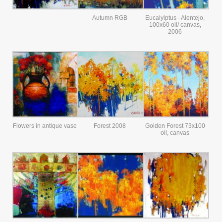
Autumn RGB
Eucalyiptus - Alentejo,
100x60 oil/ canvas,
2006
Flowers in antique vase
Forest 2008
Golden Forest 73x100
oil, canvas