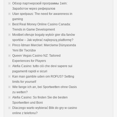
Обзор партнерской программы 1win:
Заработок через рефералов
Utan spelpaus: The need for awareness in
gaming
Best Real Money Online Casino Canada:
Trends in Game Development
Mostbet oferuje bogaty wybór gier dla fanów
sportów – Jak wybrać najlepszą platformę?
Pinco İdman Mərcləri: Mərcləmə Dünyasında
Yeni Bir Təcrübə
Queen Vegas Casino NZ: Tailored
Experiences for Players
Atefia Casino: tutto ciò che devi sapere sui
pagamenti rapidi e sicuri
Kan man gamble uden om ROFUS? Setting
limits for yourself
Wie fange ich an, bei Sportwetten ohne Oasis
zu wetten?
Atefia Casino: So finden Sie die besten
Sportwetten und Boni
Dlaczego warto wybierać Blik do gry w casino
online z telefonu?