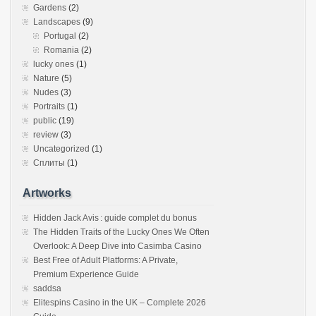
Gardens
(2)
Landscapes
(9)
Portugal
(2)
Romania
(2)
lucky ones
(1)
Nature
(5)
Nudes
(3)
Portraits
(1)
public
(19)
review
(3)
Uncategorized
(1)
Сплиты
(1)
Artworks
Hidden Jack Avis : guide complet du bonus
The Hidden Traits of the Lucky Ones We Often
Overlook: A Deep Dive into Casimba Casino
Best Free of Adult Platforms: A Private,
Premium Experience Guide
saddsa
Elitespins Casino in the UK – Complete 2026